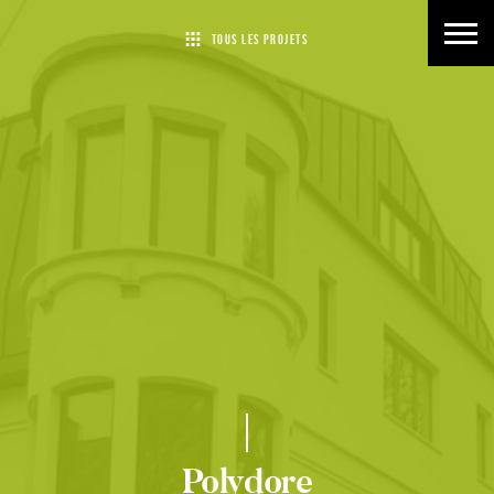
Polydore
TOUS LES PROJETS
Polydore